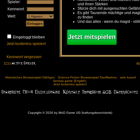
Spieler:
und ihren Stärken
Stürze dich mit ausgesuchten Gefähr
Kennwort:
Es gibt Tausende mächtige und ma
Welt:
zu finden
Und das alles - wenn du magst - völl
Jetzt mitspielen
Eingeloggt bleiben
Jetzt kostenlos spielen!
Kennwort vergessen
Historisches Browserspiel OldAges
Science-Fiction Browserspiel StarMarines
web based
fantasy game (English)
Jetzt kostenlos spielen!
Copyright © 2026 by WoD Game UG (haftungsbeschränkt)