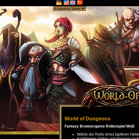
World of Dungeons
Fantasy Browsergame Rollenspiel WoD
Wähle die Rolle eines tapferen Held
Kombiniere Völker und Klassen nach