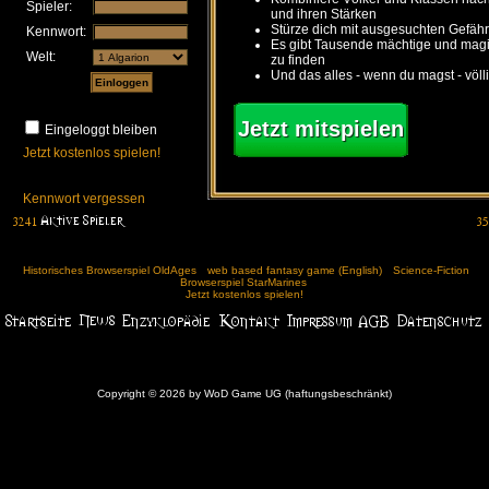
Spieler:
und ihren Stärken
Stürze dich mit ausgesuchten Gefähr
Kennwort:
Es gibt Tausende mächtige und ma
Welt:
zu finden
Und das alles - wenn du magst - völl
Jetzt mitspielen
Eingeloggt bleiben
Jetzt kostenlos spielen!
Kennwort vergessen
Historisches Browserspiel OldAges
web based fantasy game (English)
Science-Fiction
Browserspiel StarMarines
Jetzt kostenlos spielen!
Copyright © 2026 by WoD Game UG (haftungsbeschränkt)