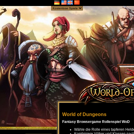
World of Dungeons
Fantasy Browsergame Rollenspiel WoD
Wähle die Rolle eines tapferen Held
Kombiniere Völker und Klassen nach