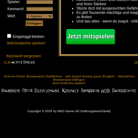
Spieler:
und ihren Stärken
Stürze dich mit ausgesuchten Gefähr
Kennwort:
Es gibt Tausende mächtige und ma
Welt:
zu finden
Und das alles - wenn du magst - völl
Jetzt mitspielen
Eingeloggt bleiben
Jetzt kostenlos spielen!
Kennwort vergessen
Science-Fiction Browserspiel StarMarines
web based fantasy game (English)
Historisches
Browserspiel OldAges
Jetzt kostenlos spielen!
Copyright © 2026 by WoD Game UG (haftungsbeschränkt)