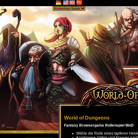
World of Dungeons
Fantasy Browsergame Rollenspiel WoD
Wähle die Rolle eines tapferen Held
Kombiniere Völker und Klassen nach