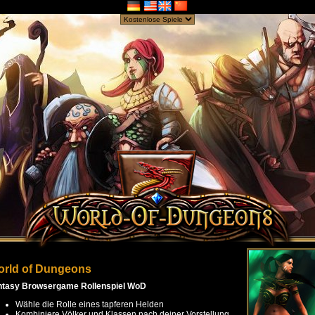
rld of Dungeons
ntasy Browsergame Rollenspiel WoD
Wähle die Rolle eines tapferen Helden
Kombiniere Völker und Klassen nach deiner Vorstellung