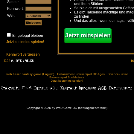
Spieler:
und ihren Stärken
Stürze dich mit ausgesuchten Gefähr
Kennwort:
Es gibt Tausende mächtige und ma
Welt:
zu finden
Und das alles - wenn du magst - völl
Jetzt mitspielen
Eingeloggt bleiben
Jetzt kostenlos spielen!
Kennwort vergessen
web based fantasy game (English)
Historisches Browserspiel OldAges
Science-Fiction
Browserspiel StarMarines
Jetzt kostenlos spielen!
Copyright © 2026 by WoD Game UG (haftungsbeschränkt)