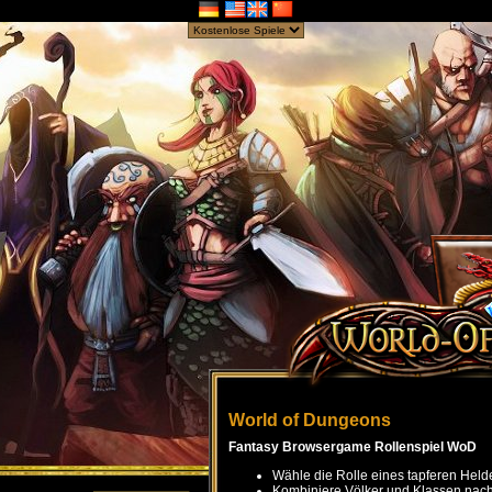
World of Dungeons
Fantasy Browsergame Rollenspiel WoD
Wähle die Rolle eines tapferen Held
Kombiniere Völker und Klassen nach