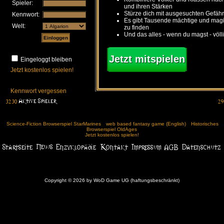
Spieler:
und ihren Stärken
Stürze dich mit ausgesuchten Gefähr
Kennwort:
Es gibt Tausende mächtige und ma
Welt:
zu finden
Und das alles - wenn du magst - völl
Jetzt mitspielen
Eingeloggt bleiben
Jetzt kostenlos spielen!
Kennwort vergessen
Science-Fiction Browserspiel StarMarines
web based fantasy game (English)
Historisches
Browserspiel OldAges
Jetzt kostenlos spielen!
Copyright © 2026 by WoD Game UG (haftungsbeschränkt)