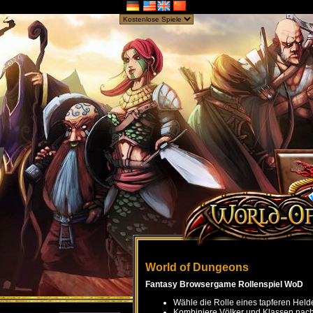
World of Dungeons
Fantasy Browsergame Rollenspiel WoD
Wähle die Rolle eines tapferen Held
Kombiniere Völker und Klassen nach