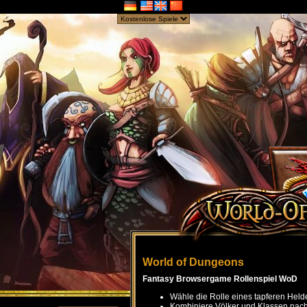
World of Dungeons
Fantasy Browsergame Rollenspiel WoD
Wähle die Rolle eines tapferen Held
Kombiniere Völker und Klassen nach