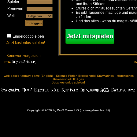
Spieler:
und ihren Stärken
Stürze dich mit ausgesuchten Gefähr
Kennwort:
Es gibt Tausende mächtige und ma
Welt:
zu finden
Und das alles - wenn du magst - völl
Jetzt mitspielen
Eingeloggt bleiben
Jetzt kostenlos spielen!
Kennwort vergessen
web based fantasy game (English)
Science-Fiction Browserspiel StarMarines
Historisches
Browserspiel OldAges
Jetzt kostenlos spielen!
Copyright © 2026 by WoD Game UG (haftungsbeschränkt)