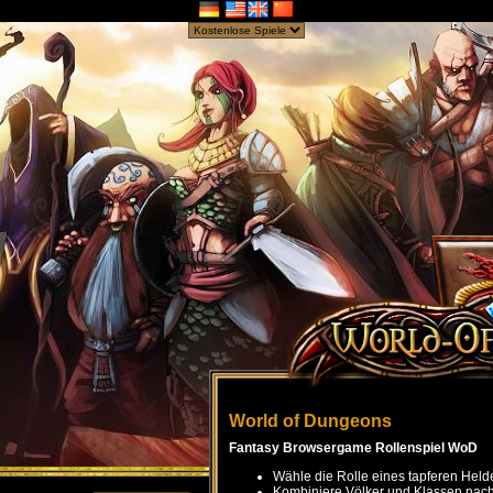
World of Dungeons
Fantasy Browsergame Rollenspiel WoD
Wähle die Rolle eines tapferen Held
Kombiniere Völker und Klassen nach