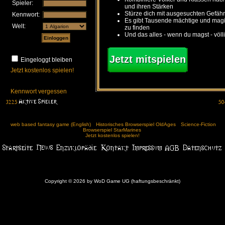
Spieler:
und ihren Stärken
Stürze dich mit ausgesuchten Gefähr
Kennwort:
Es gibt Tausende mächtige und ma
Welt:
zu finden
Und das alles - wenn du magst - völl
Jetzt mitspielen
Eingeloggt bleiben
Jetzt kostenlos spielen!
Kennwort vergessen
web based fantasy game (English)
Historisches Browserspiel OldAges
Science-Fiction
Browserspiel StarMarines
Jetzt kostenlos spielen!
Copyright © 2026 by WoD Game UG (haftungsbeschränkt)