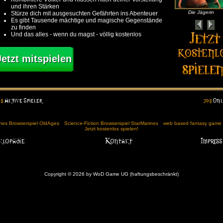
und ihren Stärken
Die Jägerin
Stürze dich mit ausgesuchten Gefährten ins Abenteuer
Es gibt Tausende mächtige und magische Gegenstände
zu finden
Und das alles - wenn du magst - völlig kostenlos
Jetzt mitspielen
ches Browserspiel OldAges
Science-Fiction Browserspiel StarMarines
web based fantasy game (
Jetzt kostenlos spielen!
Copyright © 2026 by WoD Game UG (haftungsbeschränkt)