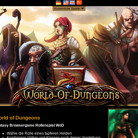
rld of Dungeons
ntasy Browsergame Rollenspiel WoD
Wähle die Rolle eines tapferen Helden
Kombiniere Völker und Klassen nach deiner Vorstellung