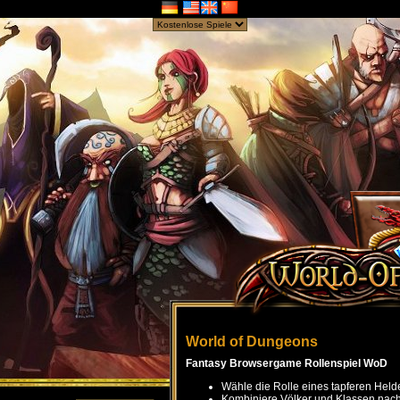
World of Dungeons
Fantasy Browsergame Rollenspiel WoD
Wähle die Rolle eines tapferen Held
Kombiniere Völker und Klassen nach