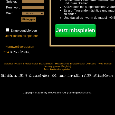
Spieler:
und ihren Stärken
Stürze dich mit ausgesuchten Gefähr
Kennwort:
Es gibt Tausende mächtige und ma
Welt:
zu finden
Und das alles - wenn du magst - völl
Jetzt mitspielen
Eingeloggt bleiben
Jetzt kostenlos spielen!
Kennwort vergessen
Science-Fiction Browserspiel StarMarines
Historisches Browserspiel OldAges
web based
fantasy game (English)
Jetzt kostenlos spielen!
Copyright © 2026 by WoD Game UG (haftungsbeschränkt)