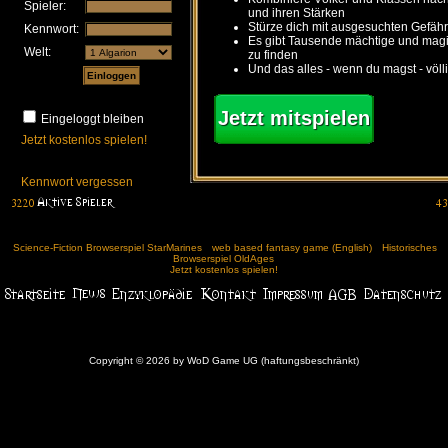
Spieler:
und ihren Stärken
Stürze dich mit ausgesuchten Gefähr
Kennwort:
Es gibt Tausende mächtige und ma
Welt:
zu finden
Und das alles - wenn du magst - völl
Jetzt mitspielen
Eingeloggt bleiben
Jetzt kostenlos spielen!
Kennwort vergessen
Science-Fiction Browserspiel StarMarines
web based fantasy game (English)
Historisches
Browserspiel OldAges
Jetzt kostenlos spielen!
Copyright © 2026 by WoD Game UG (haftungsbeschränkt)