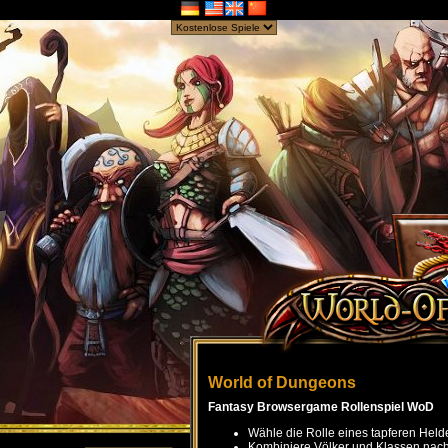
World of Dungeons
Fantasy Browsergame Rollenspiel WoD
Wähle die Rolle eines tapferen Held
Kombiniere Völker und Klassen nach