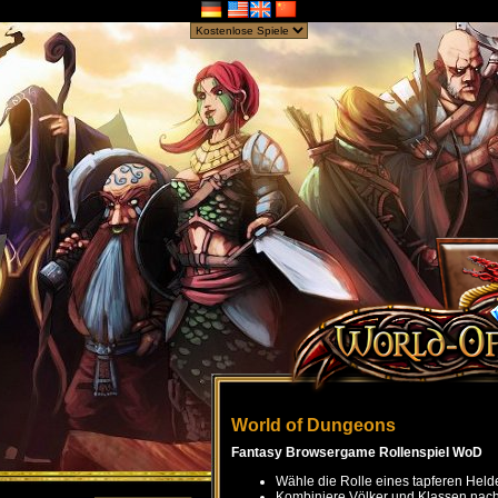
World of Dungeons
Fantasy Browsergame Rollenspiel WoD
Wähle die Rolle eines tapferen Held
Kombiniere Völker und Klassen nach