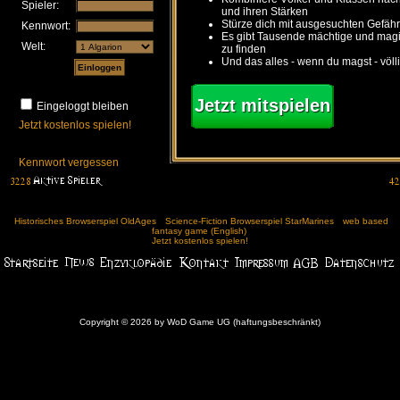
Spieler:
und ihren Stärken
Stürze dich mit ausgesuchten Gefähr
Kennwort:
Es gibt Tausende mächtige und ma
Welt:
zu finden
Und das alles - wenn du magst - völl
Jetzt mitspielen
Eingeloggt bleiben
Jetzt kostenlos spielen!
Kennwort vergessen
Historisches Browserspiel OldAges
Science-Fiction Browserspiel StarMarines
web based
fantasy game (English)
Jetzt kostenlos spielen!
Copyright © 2026 by WoD Game UG (haftungsbeschränkt)