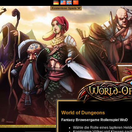
World of Dungeons
Fantasy Browsergame Rollenspiel WoD
Wähle die Rolle eines tapferen Held
Kombiniere Völker und Klassen nach