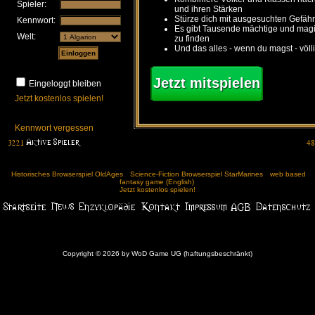
Spieler:
und ihren Stärken
Stürze dich mit ausgesuchten Gefähr
Kennwort:
Es gibt Tausende mächtige und ma
Welt:
zu finden
Und das alles - wenn du magst - völl
Jetzt mitspielen
Eingeloggt bleiben
Jetzt kostenlos spielen!
Kennwort vergessen
Historisches Browserspiel OldAges
Science-Fiction Browserspiel StarMarines
web based
fantasy game (English)
Jetzt kostenlos spielen!
Copyright © 2026 by WoD Game UG (haftungsbeschränkt)