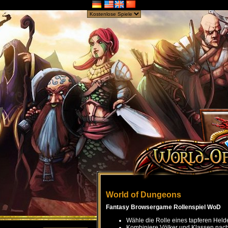
World of Dungeons
Fantasy Browsergame Rollenspiel WoD
Wähle die Rolle eines tapferen Held
Kombiniere Völker und Klassen nach