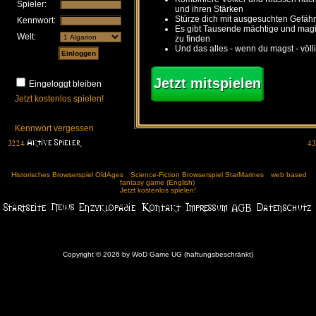
Spieler:
und ihren Stärken
Stürze dich mit ausgesuchten Gefähr
Kennwort:
Es gibt Tausende mächtige und ma
Welt:
zu finden
Und das alles - wenn du magst - völl
Jetzt mitspielen
Eingeloggt bleiben
Jetzt kostenlos spielen!
Kennwort vergessen
Historisches Browserspiel OldAges
Science-Fiction Browserspiel StarMarines
web based
fantasy game (English)
Jetzt kostenlos spielen!
Copyright © 2026 by WoD Game UG (haftungsbeschränkt)