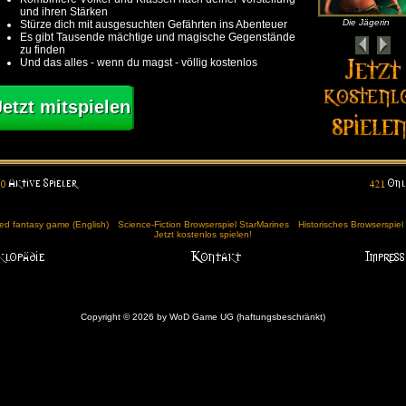
und ihren Stärken
Die Jägerin
Stürze dich mit ausgesuchten Gefährten ins Abenteuer
Es gibt Tausende mächtige und magische Gegenstände
zu finden
Und das alles - wenn du magst - völlig kostenlos
Jetzt mitspielen
d fantasy game (English)
Science-Fiction Browserspiel StarMarines
Historisches Browserspie
Jetzt kostenlos spielen!
Copyright © 2026 by WoD Game UG (haftungsbeschränkt)