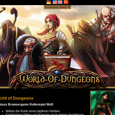
rld of Dungeons
ntasy Browsergame Rollenspiel WoD
Wähle die Rolle eines tapferen Helden
Kombiniere Völker und Klassen nach deiner Vorstellung