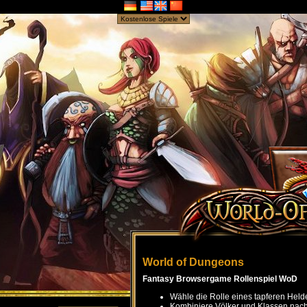
World of Dungeons
Fantasy Browsergame Rollenspiel WoD
Wähle die Rolle eines tapferen Held
Kombiniere Völker und Klassen nach