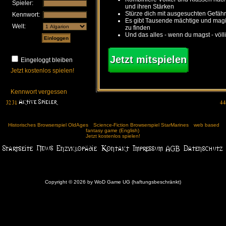
Spieler:
und ihren Stärken
Stürze dich mit ausgesuchten Gefähr
Kennwort:
Es gibt Tausende mächtige und ma
Welt:
zu finden
Und das alles - wenn du magst - völl
Jetzt mitspielen
Eingeloggt bleiben
Jetzt kostenlos spielen!
Kennwort vergessen
Historisches Browserspiel OldAges
Science-Fiction Browserspiel StarMarines
web based
fantasy game (English)
Jetzt kostenlos spielen!
Copyright © 2026 by WoD Game UG (haftungsbeschränkt)