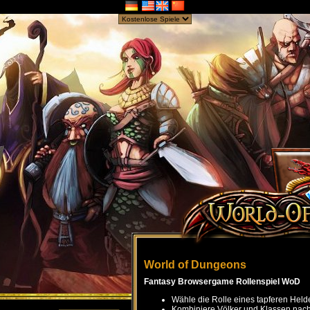
World of Dungeons
Fantasy Browsergame Rollenspiel WoD
Wähle die Rolle eines tapferen Held
Kombiniere Völker und Klassen nach