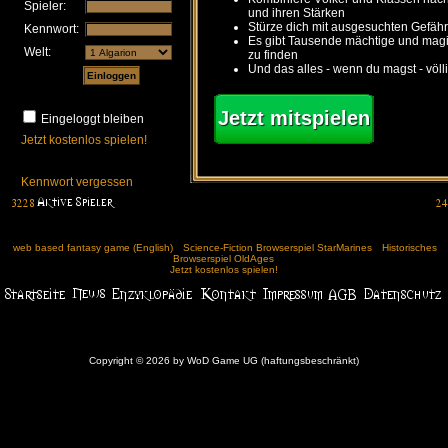
Spieler:
und ihren Stärken
Stürze dich mit ausgesuchten Gefähr
Kennwort:
Es gibt Tausende mächtige und ma
Welt:
zu finden
Und das alles - wenn du magst - völl
Jetzt mitspielen
Eingeloggt bleiben
Jetzt kostenlos spielen!
Kennwort vergessen
web based fantasy game (English)
Science-Fiction Browserspiel StarMarines
Historisches
Browserspiel OldAges
Jetzt kostenlos spielen!
Copyright © 2026 by WoD Game UG (haftungsbeschränkt)