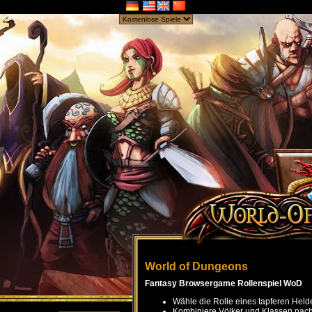
World of Dungeons
Fantasy Browsergame Rollenspiel WoD
Wähle die Rolle eines tapferen Held
Kombiniere Völker und Klassen nach