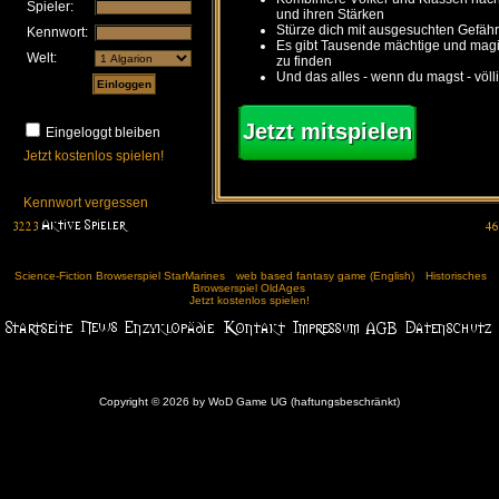
Spieler:
und ihren Stärken
Stürze dich mit ausgesuchten Gefähr
Kennwort:
Es gibt Tausende mächtige und ma
Welt:
zu finden
Und das alles - wenn du magst - völl
Jetzt mitspielen
Eingeloggt bleiben
Jetzt kostenlos spielen!
Kennwort vergessen
Science-Fiction Browserspiel StarMarines
web based fantasy game (English)
Historisches
Browserspiel OldAges
Jetzt kostenlos spielen!
Copyright © 2026 by WoD Game UG (haftungsbeschränkt)