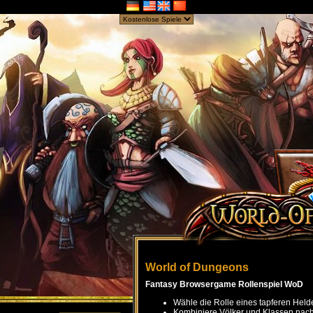
World of Dungeons
Fantasy Browsergame Rollenspiel WoD
Wähle die Rolle eines tapferen Held
Kombiniere Völker und Klassen nach