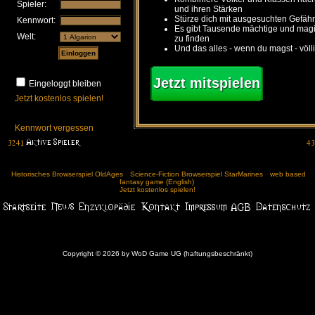
Spieler:
und ihren Stärken
Stürze dich mit ausgesuchten Gefähr
Kennwort:
Es gibt Tausende mächtige und ma
Welt:
zu finden
Und das alles - wenn du magst - völl
Jetzt mitspielen
Eingeloggt bleiben
Jetzt kostenlos spielen!
Kennwort vergessen
Historisches Browserspiel OldAges
Science-Fiction Browserspiel StarMarines
web based
fantasy game (English)
Jetzt kostenlos spielen!
Copyright © 2026 by WoD Game UG (haftungsbeschränkt)