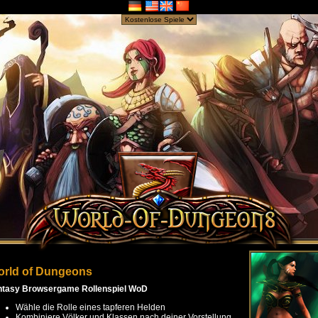
rld of Dungeons
ntasy Browsergame Rollenspiel WoD
Wähle die Rolle eines tapferen Helden
Kombiniere Völker und Klassen nach deiner Vorstellung