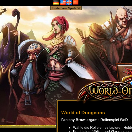
World of Dungeons
Fantasy Browsergame Rollenspiel WoD
Wähle die Rolle eines tapferen Held
Kombiniere Völker und Klassen nach