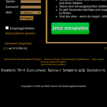
Spieler:
und ihren Stärken
Stürze dich mit ausgesuchten Gefähr
Kennwort:
Es gibt Tausende mächtige und ma
Welt:
zu finden
Und das alles - wenn du magst - völl
Jetzt mitspielen
Eingeloggt bleiben
Jetzt kostenlos spielen!
Kennwort vergessen
Historisches Browserspiel OldAges
Science-Fiction Browserspiel StarMarines
web based
fantasy game (English)
Jetzt kostenlos spielen!
Copyright © 2026 by WoD Game UG (haftungsbeschränkt)