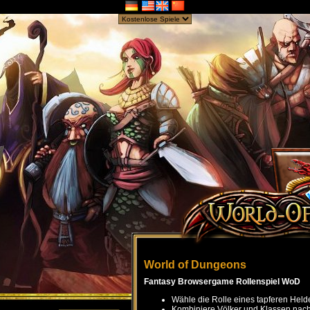
World of Dungeons
Fantasy Browsergame Rollenspiel WoD
Wähle die Rolle eines tapferen Held
Kombiniere Völker und Klassen nach