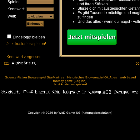
Spieler:
und ihren Stärken
Stürze dich mit ausgesuchten Gefähr
Kennwort:
Es gibt Tausende mächtige und ma
Welt:
zu finden
Und das alles - wenn du magst - völl
Jetzt mitspielen
Eingeloggt bleiben
Jetzt kostenlos spielen!
Kennwort vergessen
Science-Fiction Browserspiel StarMarines
Historisches Browserspiel OldAges
web based
fantasy game (English)
Jetzt kostenlos spielen!
Copyright © 2026 by WoD Game UG (haftungsbeschränkt)