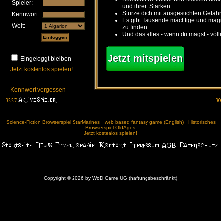
Spieler:
und ihren Stärken
Stürze dich mit ausgesuchten Gefähr
Kennwort:
Es gibt Tausende mächtige und ma
Welt:
zu finden
Und das alles - wenn du magst - völl
Jetzt mitspielen
Eingeloggt bleiben
Jetzt kostenlos spielen!
Kennwort vergessen
Science-Fiction Browserspiel StarMarines
web based fantasy game (English)
Historisches
Browserspiel OldAges
Jetzt kostenlos spielen!
Copyright © 2026 by WoD Game UG (haftungsbeschränkt)