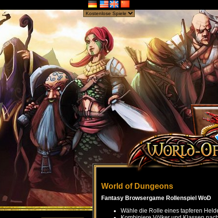
World of Dungeons
Fantasy Browsergame Rollenspiel WoD
Wähle die Rolle eines tapferen Held
Kombiniere Völker und Klassen nach