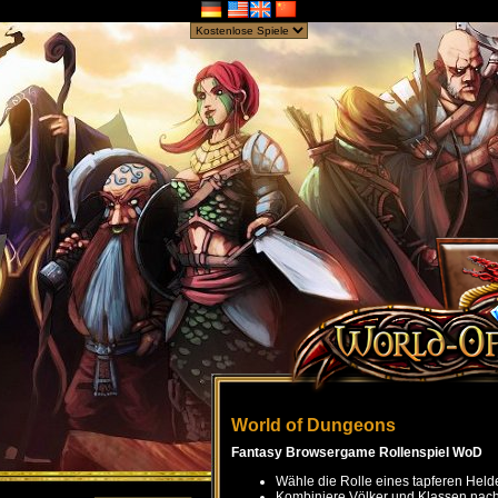
World of Dungeons
Fantasy Browsergame Rollenspiel WoD
Wähle die Rolle eines tapferen Held
Kombiniere Völker und Klassen nach