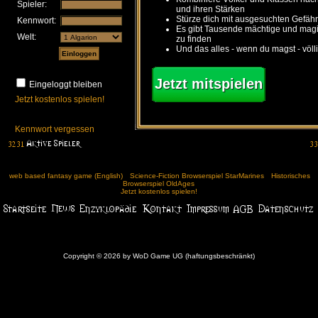
Spieler:
und ihren Stärken
Stürze dich mit ausgesuchten Gefähr
Kennwort:
Es gibt Tausende mächtige und ma
Welt:
zu finden
Und das alles - wenn du magst - völl
Jetzt mitspielen
Eingeloggt bleiben
Jetzt kostenlos spielen!
Kennwort vergessen
web based fantasy game (English)
Science-Fiction Browserspiel StarMarines
Historisches
Browserspiel OldAges
Jetzt kostenlos spielen!
Copyright © 2026 by WoD Game UG (haftungsbeschränkt)