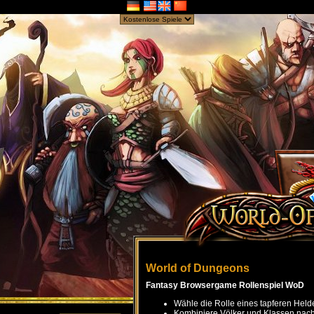
World of Dungeons
Fantasy Browsergame Rollenspiel WoD
Wähle die Rolle eines tapferen Held
Kombiniere Völker und Klassen nach