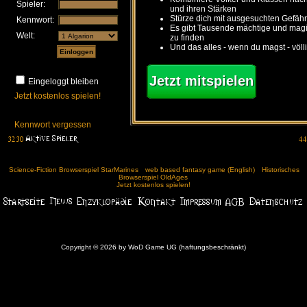
Spieler:
und ihren Stärken
Stürze dich mit ausgesuchten Gefähr
Kennwort:
Es gibt Tausende mächtige und ma
Welt:
zu finden
Und das alles - wenn du magst - völl
Jetzt mitspielen
Eingeloggt bleiben
Jetzt kostenlos spielen!
Kennwort vergessen
Science-Fiction Browserspiel StarMarines
web based fantasy game (English)
Historisches
Browserspiel OldAges
Jetzt kostenlos spielen!
Copyright © 2026 by WoD Game UG (haftungsbeschränkt)