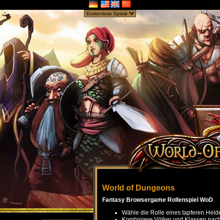
World of Dungeons
Fantasy Browsergame Rollenspiel WoD
Wähle die Rolle eines tapferen Held
Kombiniere Völker und Klassen nach