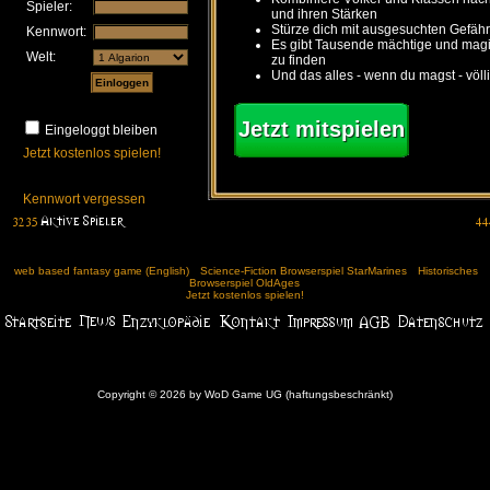
Spieler:
und ihren Stärken
Stürze dich mit ausgesuchten Gefähr
Kennwort:
Es gibt Tausende mächtige und ma
Welt:
zu finden
Und das alles - wenn du magst - völl
Jetzt mitspielen
Eingeloggt bleiben
Jetzt kostenlos spielen!
Kennwort vergessen
web based fantasy game (English)
Science-Fiction Browserspiel StarMarines
Historisches
Browserspiel OldAges
Jetzt kostenlos spielen!
Copyright © 2026 by WoD Game UG (haftungsbeschränkt)