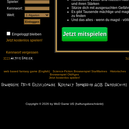
Spieler:
und ihren Stärken
Stürze dich mit ausgesuchten Gefähr
Kennwort:
Es gibt Tausende mächtige und ma
Welt:
zu finden
Und das alles - wenn du magst - völl
Jetzt mitspielen
Eingeloggt bleiben
Jetzt kostenlos spielen!
Kennwort vergessen
web based fantasy game (English)
Science-Fiction Browserspiel StarMarines
Historisches
Browserspiel OldAges
Jetzt kostenlos spielen!
Copyright © 2026 by WoD Game UG (haftungsbeschränkt)