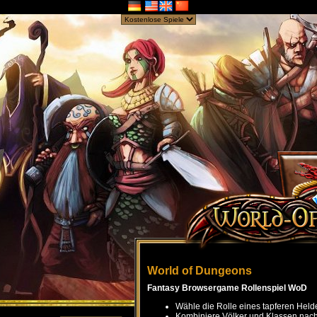
World of Dungeons
Fantasy Browsergame Rollenspiel WoD
Wähle die Rolle eines tapferen Held
Kombiniere Völker und Klassen nach