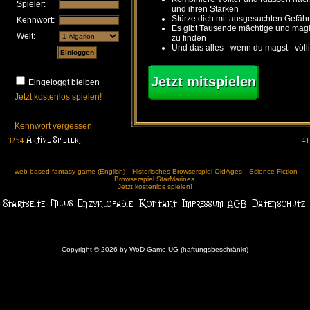
Spieler:
und ihren Stärken
Stürze dich mit ausgesuchten Gefähr
Kennwort:
Es gibt Tausende mächtige und ma
Welt:
zu finden
Und das alles - wenn du magst - völl
Jetzt mitspielen
Eingeloggt bleiben
Jetzt kostenlos spielen!
Kennwort vergessen
web based fantasy game (English)
Historisches Browserspiel OldAges
Science-Fiction
Browserspiel StarMarines
Jetzt kostenlos spielen!
Copyright © 2026 by WoD Game UG (haftungsbeschränkt)