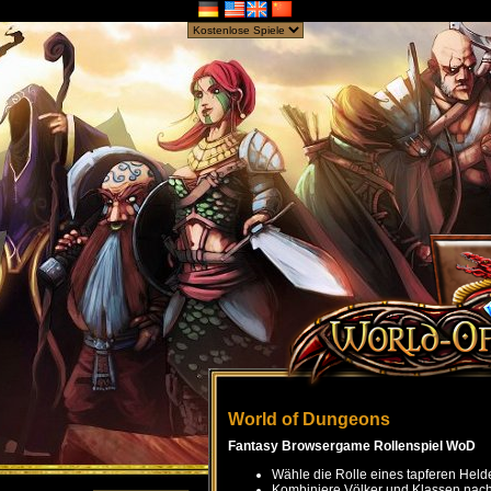
World of Dungeons
Fantasy Browsergame Rollenspiel WoD
Wähle die Rolle eines tapferen Held
Kombiniere Völker und Klassen nach