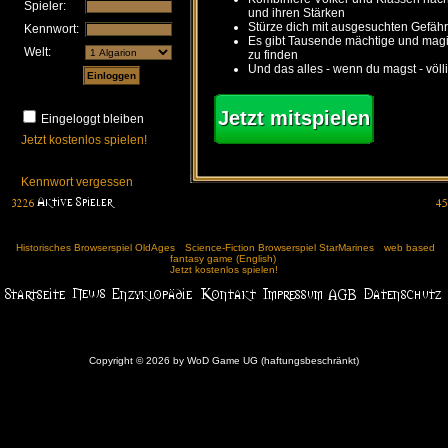
Spieler:
und ihren Stärken
Stürze dich mit ausgesuchten Gefähr
Kennwort:
Es gibt Tausende mächtige und ma
Welt:
zu finden
Und das alles - wenn du magst - völl
Jetzt mitspielen
Eingeloggt bleiben
Jetzt kostenlos spielen!
Kennwort vergessen
Historisches Browserspiel OldAges
Science-Fiction Browserspiel StarMarines
web based
fantasy game (English)
Jetzt kostenlos spielen!
Copyright © 2026 by WoD Game UG (haftungsbeschränkt)