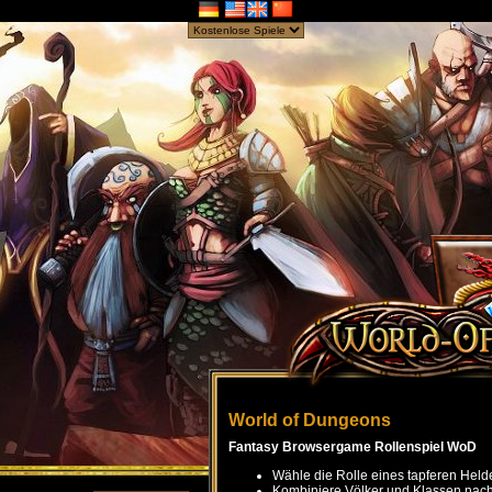
World of Dungeons
Fantasy Browsergame Rollenspiel WoD
Wähle die Rolle eines tapferen Held
Kombiniere Völker und Klassen nach