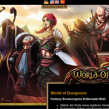
World of Dungeons
Fantasy Browsergame Rollenspiel WoD
Wähle die Rolle eines tapferen Held
Kombiniere Völker und Klassen nach