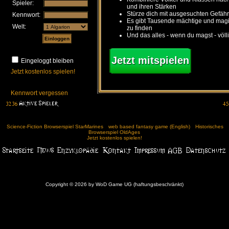
Spieler:
und ihren Stärken
Stürze dich mit ausgesuchten Gefähr
Kennwort:
Es gibt Tausende mächtige und ma
Welt:
zu finden
Und das alles - wenn du magst - völl
Jetzt mitspielen
Eingeloggt bleiben
Jetzt kostenlos spielen!
Kennwort vergessen
Science-Fiction Browserspiel StarMarines
web based fantasy game (English)
Historisches
Browserspiel OldAges
Jetzt kostenlos spielen!
Copyright © 2026 by WoD Game UG (haftungsbeschränkt)