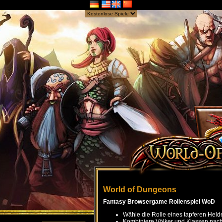
World of Dungeons
Fantasy Browsergame Rollenspiel WoD
Wähle die Rolle eines tapferen Held
Kombiniere Völker und Klassen nach