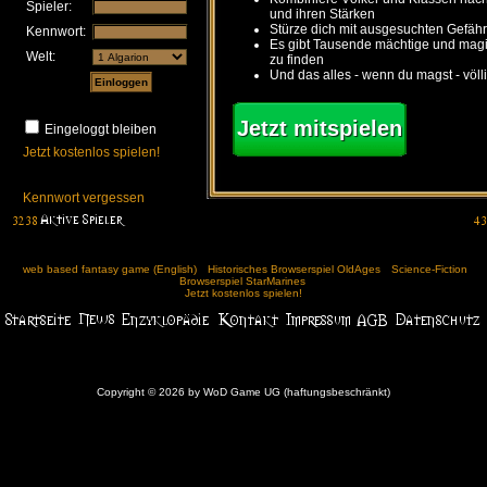
Spieler:
und ihren Stärken
Stürze dich mit ausgesuchten Gefähr
Kennwort:
Es gibt Tausende mächtige und ma
Welt:
zu finden
Und das alles - wenn du magst - völl
Jetzt mitspielen
Eingeloggt bleiben
Jetzt kostenlos spielen!
Kennwort vergessen
web based fantasy game (English)
Historisches Browserspiel OldAges
Science-Fiction
Browserspiel StarMarines
Jetzt kostenlos spielen!
Copyright © 2026 by WoD Game UG (haftungsbeschränkt)