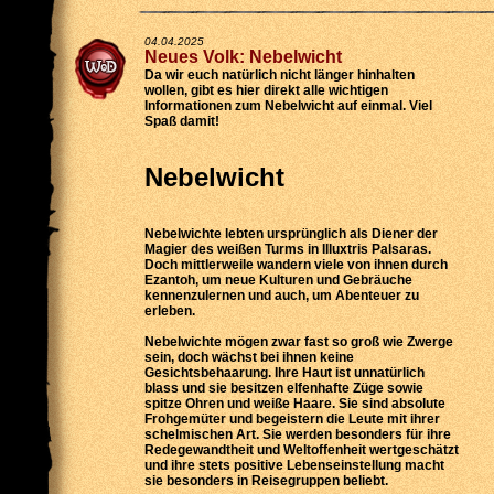
04.04.2025
Neues Volk: Nebelwicht
Da wir euch natürlich nicht länger hinhalten
wollen, gibt es hier direkt alle wichtigen
Informationen zum Nebelwicht auf einmal. Viel
Spaß damit!
Nebelwicht
Nebelwichte lebten ursprünglich als Diener der
Magier des weißen Turms in Illuxtris Palsaras.
Doch mittlerweile wandern viele von ihnen durch
Ezantoh, um neue Kulturen und Gebräuche
kennenzulernen und auch, um Abenteuer zu
erleben.
Nebelwichte mögen zwar fast so groß wie Zwerge
sein, doch wächst bei ihnen keine
Gesichtsbehaarung. Ihre Haut ist unnatürlich
blass und sie besitzen elfenhafte Züge sowie
spitze Ohren und weiße Haare. Sie sind absolute
Frohgemüter und begeistern die Leute mit ihrer
schelmischen Art. Sie werden besonders für ihre
Redegewandtheit und Weltoffenheit wertgeschätzt
und ihre stets positive Lebenseinstellung macht
sie besonders in Reisegruppen beliebt.