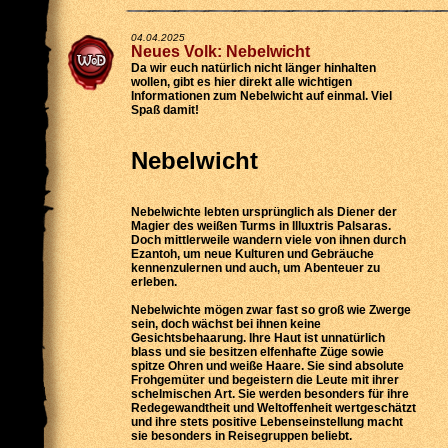
04.04.2025
Neues Volk: Nebelwicht
Da wir euch natürlich nicht länger hinhalten
wollen, gibt es hier direkt alle wichtigen
Informationen zum Nebelwicht auf einmal. Viel
Spaß damit!
Nebelwicht
Nebelwichte lebten ursprünglich als Diener der
Magier des weißen Turms in Illuxtris Palsaras.
Doch mittlerweile wandern viele von ihnen durch
Ezantoh, um neue Kulturen und Gebräuche
kennenzulernen und auch, um Abenteuer zu
erleben.
Nebelwichte mögen zwar fast so groß wie Zwerge
sein, doch wächst bei ihnen keine
Gesichtsbehaarung. Ihre Haut ist unnatürlich
blass und sie besitzen elfenhafte Züge sowie
spitze Ohren und weiße Haare. Sie sind absolute
Frohgemüter und begeistern die Leute mit ihrer
schelmischen Art. Sie werden besonders für ihre
Redegewandtheit und Weltoffenheit wertgeschätzt
und ihre stets positive Lebenseinstellung macht
sie besonders in Reisegruppen beliebt.