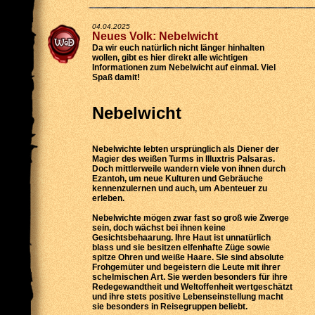
04.04.2025
Neues Volk: Nebelwicht
Da wir euch natürlich nicht länger hinhalten
wollen, gibt es hier direkt alle wichtigen
Informationen zum Nebelwicht auf einmal. Viel
Spaß damit!
Nebelwicht
Nebelwichte lebten ursprünglich als Diener der
Magier des weißen Turms in Illuxtris Palsaras.
Doch mittlerweile wandern viele von ihnen durch
Ezantoh, um neue Kulturen und Gebräuche
kennenzulernen und auch, um Abenteuer zu
erleben.
Nebelwichte mögen zwar fast so groß wie Zwerge
sein, doch wächst bei ihnen keine
Gesichtsbehaarung. Ihre Haut ist unnatürlich
blass und sie besitzen elfenhafte Züge sowie
spitze Ohren und weiße Haare. Sie sind absolute
Frohgemüter und begeistern die Leute mit ihrer
schelmischen Art. Sie werden besonders für ihre
Redegewandtheit und Weltoffenheit wertgeschätzt
und ihre stets positive Lebenseinstellung macht
sie besonders in Reisegruppen beliebt.