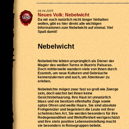
04.04.2025
Neues Volk: Nebelwicht
Da wir euch natürlich nicht länger hinhalten
wollen, gibt es hier direkt alle wichtigen
Informationen zum Nebelwicht auf einmal. Viel
Spaß damit!
Nebelwicht
Nebelwichte lebten ursprünglich als Diener der
Magier des weißen Turms in Illuxtris Palsaras.
Doch mittlerweile wandern viele von ihnen durch
Ezantoh, um neue Kulturen und Gebräuche
kennenzulernen und auch, um Abenteuer zu
erleben.
Nebelwichte mögen zwar fast so groß wie Zwerge
sein, doch wächst bei ihnen keine
Gesichtsbehaarung. Ihre Haut ist unnatürlich
blass und sie besitzen elfenhafte Züge sowie
spitze Ohren und weiße Haare. Sie sind absolute
Frohgemüter und begeistern die Leute mit ihrer
schelmischen Art. Sie werden besonders für ihre
Redegewandtheit und Weltoffenheit wertgeschätzt
und ihre stets positive Lebenseinstellung macht
sie besonders in Reisegruppen beliebt.