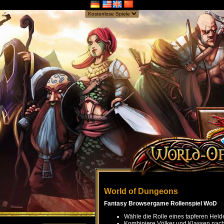
World of Dungeons
Fantasy Browsergame Rollenspiel WoD
Wähle die Rolle eines tapferen Held
Kombiniere Völker und Klassen nach