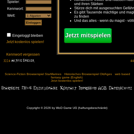
Spieler:
und ihren Stärken
Stürze dich mit ausgesuchten Gefähr
Kennwort:
Es gibt Tausende mächtige und ma
Welt:
zu finden
Und das alles - wenn du magst - völl
Jetzt mitspielen
Eingeloggt bleiben
Jetzt kostenlos spielen!
Kennwort vergessen
Science-Fiction Browserspiel StarMarines
Historisches Browserspiel OldAges
web based
fantasy game (English)
Jetzt kostenlos spielen!
Copyright © 2026 by WoD Game UG (haftungsbeschränkt)