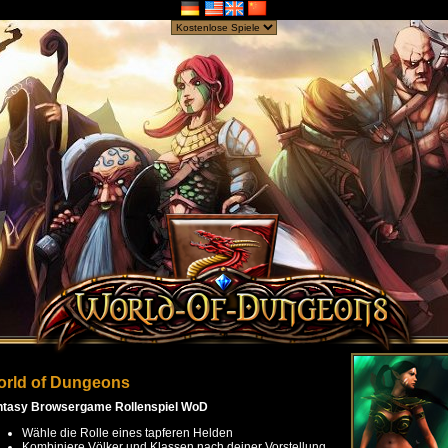
rld of Dungeons
ntasy Browsergame Rollenspiel WoD
Wähle die Rolle eines tapferen Helden
Kombiniere Völker und Klassen nach deiner Vorstellung