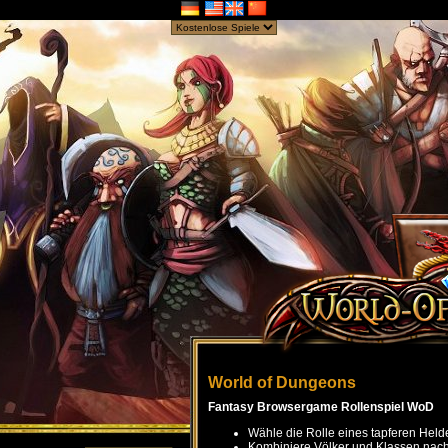
World of Dungeons
Fantasy Browsergame Rollenspiel WoD
Wähle die Rolle eines tapferen Held
Kombiniere Völker und Klassen nach