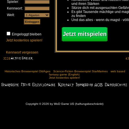
Spieler:
und ihren Stärken
Stürze dich mit ausgesuchten Gefähr
Kennwort:
Es gibt Tausende mächtige und ma
Welt:
zu finden
Und das alles - wenn du magst - völl
Jetzt mitspielen
Eingeloggt bleiben
Jetzt kostenlos spielen!
Kennwort vergessen
Historisches Browserspiel OldAges
Science-Fiction Browserspiel StarMarines
web based
fantasy game (English)
Jetzt kostenlos spielen!
Copyright © 2026 by WoD Game UG (haftungsbeschränkt)