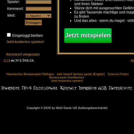
Spieler:
und ihren Stärken
Stürze dich mit ausgesuchten Gefähr
Kennwort:
Es gibt Tausende mächtige und ma
Welt:
zu finden
Und das alles - wenn du magst - völl
Jetzt mitspielen
Eingeloggt bleiben
Jetzt kostenlos spielen!
Kennwort vergessen
Historisches Browserspiel OldAges
web based fantasy game (English)
Science-Fiction
Browserspiel StarMarines
Jetzt kostenlos spielen!
Copyright © 2026 by WoD Game UG (haftungsbeschränkt)