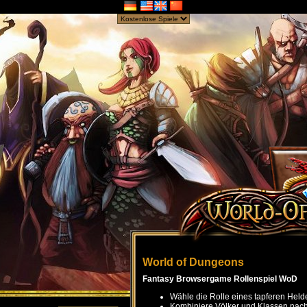
World of Dungeons
Fantasy Browsergame Rollenspiel WoD
Wähle die Rolle eines tapferen Held
Kombiniere Völker und Klassen nach