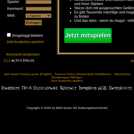
Spieler:
und ihren Stärken
Stürze dich mit ausgesuchten Gefähr
Kennwort:
Es gibt Tausende mächtige und ma
Welt:
zu finden
Und das alles - wenn du magst - völl
Jetzt mitspielen
Eingeloggt bleiben
Jetzt kostenlos spielen!
Kennwort vergessen
web based fantasy game (English)
Science-Fiction Browserspiel StarMarines
Historisches
Browserspiel OldAges
Jetzt kostenlos spielen!
Copyright © 2026 by WoD Game UG (haftungsbeschränkt)