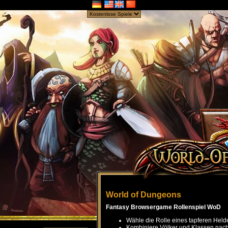
World of Dungeons
Fantasy Browsergame Rollenspiel WoD
Wähle die Rolle eines tapferen Held
Kombiniere Völker und Klassen nach