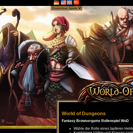
World of Dungeons
Fantasy Browsergame Rollenspiel WoD
Wähle die Rolle eines tapferen Held
Kombiniere Völker und Klassen nach