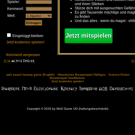
Spieler:
und ihren Stärken
Stürze dich mit ausgesuchten Gefähr
Kennwort:
Es gibt Tausende mächtige und ma
Welt:
zu finden
Und das alles - wenn du magst - völl
Jetzt mitspielen
Eingeloggt bleiben
Jetzt kostenlos spielen!
Kennwort vergessen
web based fantasy game (English)
Historisches Browserspiel OldAges
Science-Fiction
Browserspiel StarMarines
Jetzt kostenlos spielen!
Copyright © 2026 by WoD Game UG (haftungsbeschränkt)