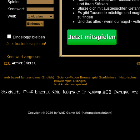
Spieler:
und ihren Stärken
Stürze dich mit ausgesuchten Gefähr
Kennwort:
Es gibt Tausende mächtige und ma
Welt:
zu finden
Und das alles - wenn du magst - völl
Jetzt mitspielen
Eingeloggt bleiben
Jetzt kostenlos spielen!
Kennwort vergessen
web based fantasy game (English)
Science-Fiction Browserspiel StarMarines
Historisches
Browserspiel OldAges
Jetzt kostenlos spielen!
Copyright © 2026 by WoD Game UG (haftungsbeschränkt)