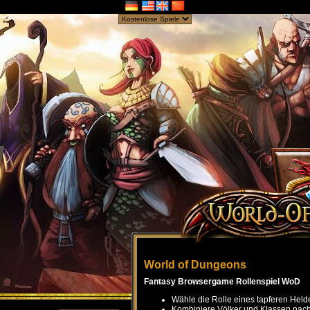
World of Dungeons
Fantasy Browsergame Rollenspiel WoD
Wähle die Rolle eines tapferen Held
Kombiniere Völker und Klassen nach