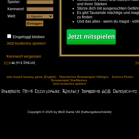
Spieler:
und ihren Stärken
Stürze dich mit ausgesuchten Gefähr
Kennwort:
Es gibt Tausende mächtige und ma
Welt:
zu finden
Und das alles - wenn du magst - völl
Jetzt mitspielen
Eingeloggt bleiben
Jetzt kostenlos spielen!
Kennwort vergessen
web based fantasy game (English)
Historisches Browserspiel OldAges
Science-Fiction
Browserspiel StarMarines
Jetzt kostenlos spielen!
Copyright © 2026 by WoD Game UG (haftungsbeschränkt)