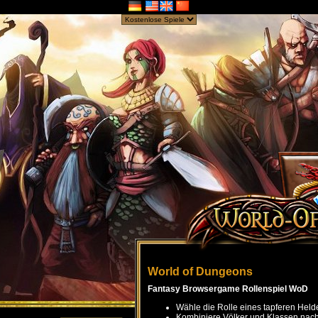
World of Dungeons
Fantasy Browsergame Rollenspiel WoD
Wähle die Rolle eines tapferen Held
Kombiniere Völker und Klassen nach