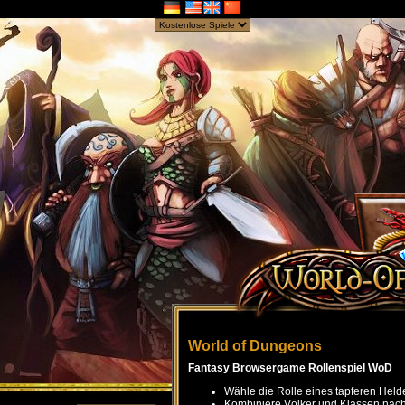
World of Dungeons
Fantasy Browsergame Rollenspiel WoD
Wähle die Rolle eines tapferen Held
Kombiniere Völker und Klassen nach