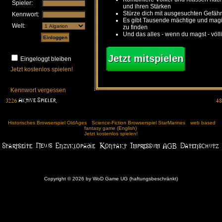
Spieler:
und ihren Stärken
Stürze dich mit ausgesuchten Gefähr
Kennwort:
Es gibt Tausende mächtige und ma
Welt:
zu finden
Und das alles - wenn du magst - völl
Jetzt mitspielen
Eingeloggt bleiben
Jetzt kostenlos spielen!
Kennwort vergessen
Historisches Browserspiel OldAges
Science-Fiction Browserspiel StarMarines
web based
fantasy game (English)
Jetzt kostenlos spielen!
Copyright © 2026 by WoD Game UG (haftungsbeschränkt)