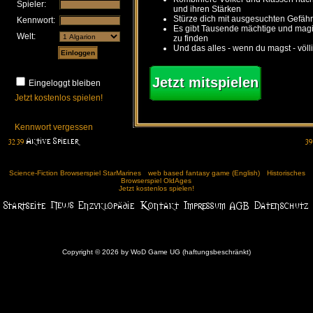
Spieler:
und ihren Stärken
Stürze dich mit ausgesuchten Gefähr
Kennwort:
Es gibt Tausende mächtige und ma
Welt:
zu finden
Und das alles - wenn du magst - völl
Jetzt mitspielen
Eingeloggt bleiben
Jetzt kostenlos spielen!
Kennwort vergessen
Science-Fiction Browserspiel StarMarines
web based fantasy game (English)
Historisches
Browserspiel OldAges
Jetzt kostenlos spielen!
Copyright © 2026 by WoD Game UG (haftungsbeschränkt)