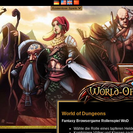
World of Dungeons
Fantasy Browsergame Rollenspiel WoD
Wähle die Rolle eines tapferen Held
Kombiniere Völker und Klassen nach