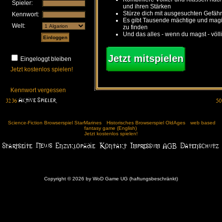
Spieler:
und ihren Stärken
Stürze dich mit ausgesuchten Gefähr
Kennwort:
Es gibt Tausende mächtige und ma
Welt:
zu finden
Und das alles - wenn du magst - völl
Jetzt mitspielen
Eingeloggt bleiben
Jetzt kostenlos spielen!
Kennwort vergessen
Science-Fiction Browserspiel StarMarines
Historisches Browserspiel OldAges
web based
fantasy game (English)
Jetzt kostenlos spielen!
Copyright © 2026 by WoD Game UG (haftungsbeschränkt)