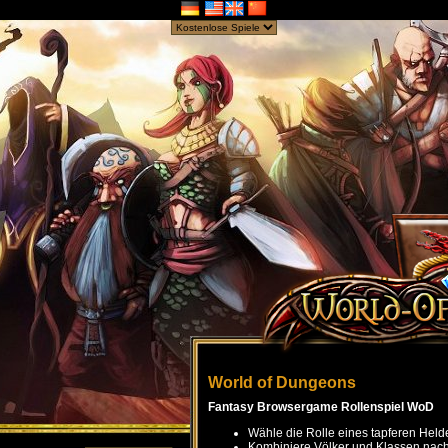
World of Dungeons
Fantasy Browsergame Rollenspiel WoD
Wähle die Rolle eines tapferen Held
Kombiniere Völker und Klassen nach