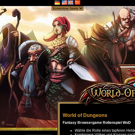
World of Dungeons
Fantasy Browsergame Rollenspiel WoD
Wähle die Rolle eines tapferen Held
Kombiniere Völker und Klassen nach