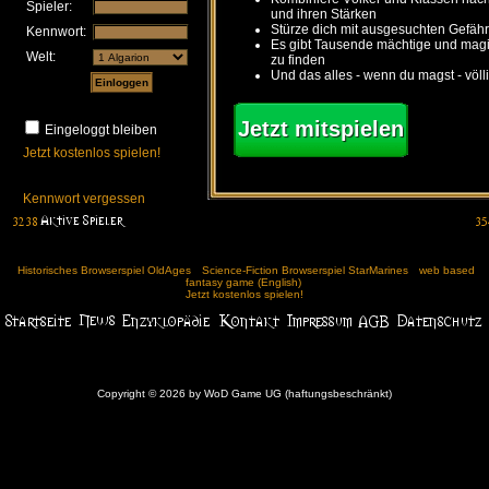
Spieler:
und ihren Stärken
Stürze dich mit ausgesuchten Gefähr
Kennwort:
Es gibt Tausende mächtige und ma
Welt:
zu finden
Und das alles - wenn du magst - völl
Jetzt mitspielen
Eingeloggt bleiben
Jetzt kostenlos spielen!
Kennwort vergessen
Historisches Browserspiel OldAges
Science-Fiction Browserspiel StarMarines
web based
fantasy game (English)
Jetzt kostenlos spielen!
Copyright © 2026 by WoD Game UG (haftungsbeschränkt)