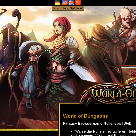
World of Dungeons
Fantasy Browsergame Rollenspiel WoD
Wähle die Rolle eines tapferen Held
Kombiniere Völker und Klassen nach