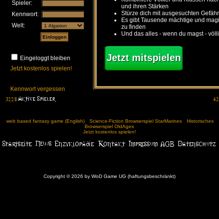
Spieler:
und ihren Stärken
Stürze dich mit ausgesuchten Gefähr
Kennwort:
Es gibt Tausende mächtige und ma
Welt:
zu finden
Und das alles - wenn du magst - völl
Jetzt mitspielen
Eingeloggt bleiben
Jetzt kostenlos spielen!
Kennwort vergessen
web based fantasy game (English)
Science-Fiction Browserspiel StarMarines
Historisches
Browserspiel OldAges
Jetzt kostenlos spielen!
Copyright © 2026 by WoD Game UG (haftungsbeschränkt)