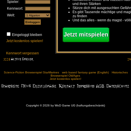
Spieler:
und ihren Stärken
Stürze dich mit ausgesuchten Gefähr
Kennwort:
Es gibt Tausende mächtige und ma
Welt:
zu finden
Und das alles - wenn du magst - völl
Jetzt mitspielen
Eingeloggt bleiben
Jetzt kostenlos spielen!
Kennwort vergessen
Science-Fiction Browserspiel StarMarines
web based fantasy game (English)
Historisches
Browserspiel OldAges
Jetzt kostenlos spielen!
Copyright © 2026 by WoD Game UG (haftungsbeschränkt)