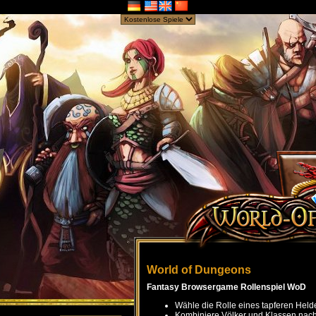
World of Dungeons
Fantasy Browsergame Rollenspiel WoD
Wähle die Rolle eines tapferen Held
Kombiniere Völker und Klassen nach