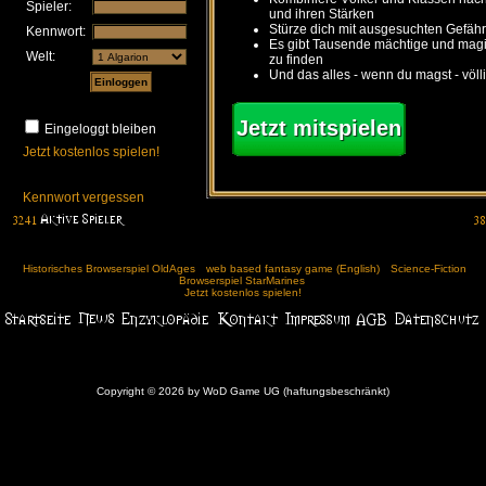
Spieler:
und ihren Stärken
Stürze dich mit ausgesuchten Gefähr
Kennwort:
Es gibt Tausende mächtige und ma
Welt:
zu finden
Und das alles - wenn du magst - völl
Jetzt mitspielen
Eingeloggt bleiben
Jetzt kostenlos spielen!
Kennwort vergessen
Historisches Browserspiel OldAges
web based fantasy game (English)
Science-Fiction
Browserspiel StarMarines
Jetzt kostenlos spielen!
Copyright © 2026 by WoD Game UG (haftungsbeschränkt)