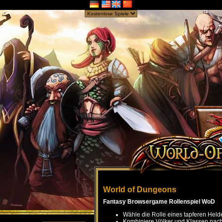
World of Dungeons
Fantasy Browsergame Rollenspiel WoD
Wähle die Rolle eines tapferen Held
Kombiniere Völker und Klassen nach